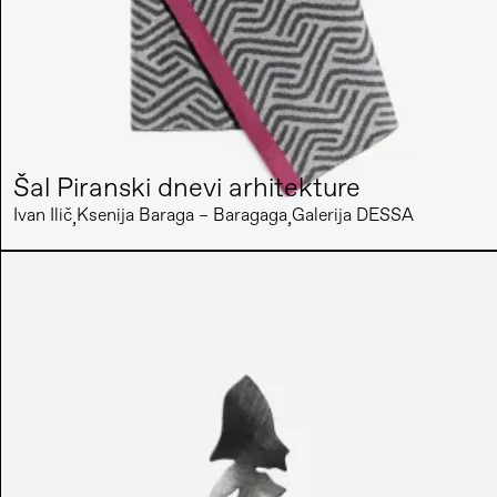
Šal Piranski dnevi arhitekture
Ivan Ilič
Ksenija Baraga – Baragaga
Galerija DESSA