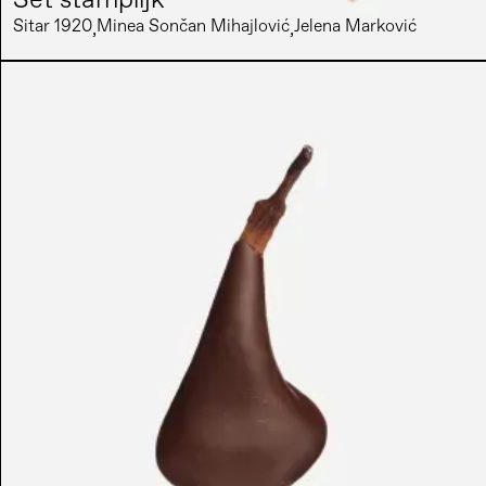
Set štampiljk
Sitar 1920
Minea Sončan Mihajlović
Jelena Marković