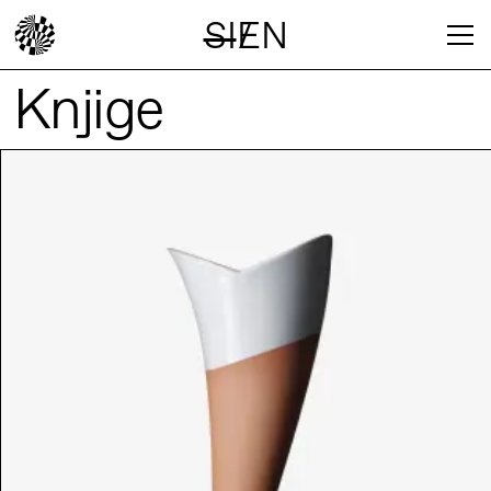
SI
EN
/
Knjige