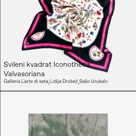
Svileni kvadrat Iconotheca
Valvasoriana
Galleria L'arte di seta
Lidija Drobež
Sašo Urukalo