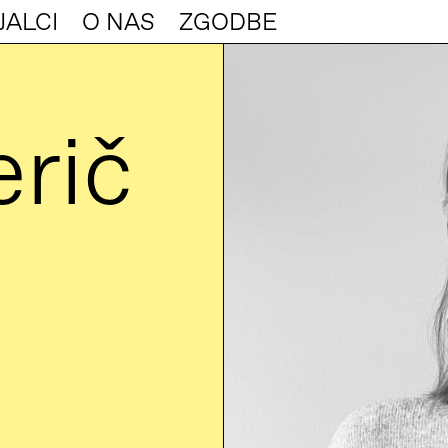
JALCI
O NAS
ZGODBE
erič