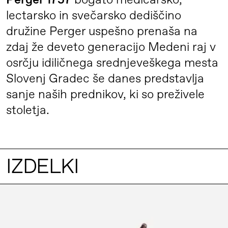
Perger 1757
bogato medičarsko,
lectarsko in svečarsko dediščino
družine Perger uspešno prenaša na
zdaj že deveto generacijo Medeni raj v
osrčju idiličnega srednjeveškega mesta
Slovenj Gradec še danes predstavlja
sanje naših prednikov, ki so preživele
stoletja.
IZDELKI