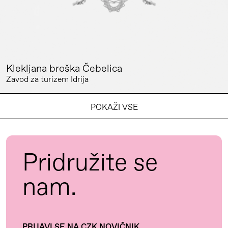
Klekljana broška Čebelica
Zavod za turizem Idrija
POKAŽI VSE
Pridružite se
nam.
PRIJAVI SE NA CZK NOVIČNIK