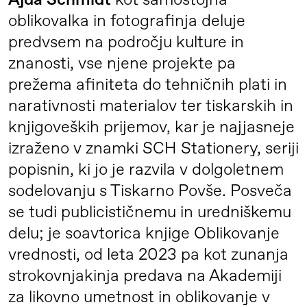
Ajda Schmidt
kot samostojna
oblikovalka in fotografinja deluje
predvsem na področju kulture in
znanosti, vse njene projekte pa
prežema afiniteta do tehničnih plati in
narativnosti materialov ter tiskarskih in
knjigoveških prijemov, kar je najjasneje
izraženo v znamki SCH Stationery, seriji
popisnin, ki jo je razvila v dolgoletnem
sodelovanju s Tiskarno Povše. Posveča
se tudi publicističnemu in uredniškemu
delu; je soavtorica knjige Oblikovanje
vrednosti, od leta 2023 pa kot zunanja
strokovnjakinja predava na Akademiji
za likovno umetnost in oblikovanje v