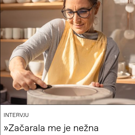
INTERVJU
»Začarala me je nežna