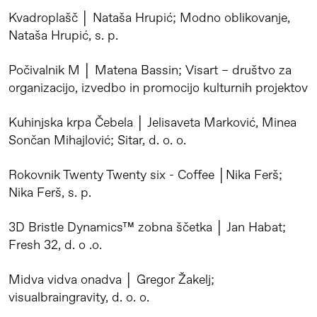
Kvadroplašč │ Nataša Hrupić; Modno oblikovanje,
Nataša Hrupić, s. p.
Počivalnik M │ Matena Bassin; Visart – društvo za
organizacijo, izvedbo in promocijo kulturnih projektov
Kuhinjska krpa Čebela │ Jelisaveta Marković, Minea
Sončan Mihajlović; Sitar, d. o. o.
Rokovnik Twenty Twenty six - Coffee │Nika Ferš;
Nika Ferš, s. p.
3D Bristle Dynamics™ zobna ščetka │ Jan Habat;
Fresh 32, d. o .o.
Midva vidva onadva │ Gregor Žakelj;
visualbraingravity, d. o. o.