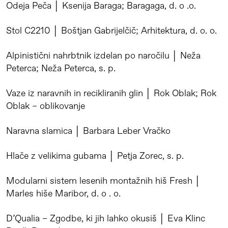
Odeja Peča │ Ksenija Baraga; Baragaga, d. o .o.
Stol C2210 │ Boštjan Gabrijelčič; Arhitektura, d. o. o.
Alpinistični nahrbtnik izdelan po naročilu │ Neža
Peterca; Neža Peterca, s. p.
Vaze iz naravnih in recikliranih glin │ Rok Oblak; Rok
Oblak – oblikovanje
Naravna slamica │ Barbara Leber Vračko
Hlače z velikima gubama │ Petja Zorec, s. p.
Modularni sistem lesenih montažnih hiš Fresh │
Marles hiše Maribor, d. o . o.
D’Qualia – Zgodbe, ki jih lahko okusiš │ Eva Klinc