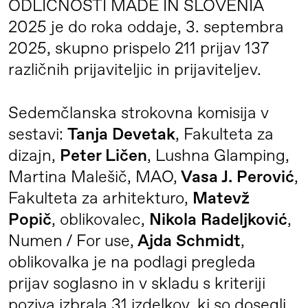
ODLIČNOSTI MADE IN SLOVENIA
2025 je do roka oddaje, 3. septembra
2025, skupno prispelo 211 prijav 137
različnih prijaviteljic in prijaviteljev.
Sedemčlanska strokovna komisija v
sestavi:
Tanja Devetak
, Fakulteta za
dizajn,
Peter Ličen
, Lushna Glamping,
Martina Malešič, MAO,
Vasa J. Perović
,
Fakulteta za arhitekturo,
Matevž
Popič
, oblikovalec,
Nikola Radeljković
,
Numen / For use,
Ajda Schmid
t
,
oblikovalka je na podlagi pregleda
prijav soglasno in v skladu s kriteriji
poziva izbrala 31 izdelkov, ki so dosegli