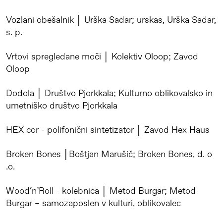
Vozlani obešalnik │ Urška Sadar; urskas, Urška Sadar,
s. p.
Vrtovi spregledane moči │ Kolektiv Oloop; Zavod
Oloop
Dodola │ Društvo Pjorkkala; Kulturno oblikovalsko in
umetniško društvo Pjorkkala
HEX cor - polifonični sintetizator │ Zavod Hex Haus
Broken Bones │Boštjan Marušič; Broken Bones, d. o
.o.
Wood‘n’Roll - kolebnica │ Metod Burgar; Metod
Burgar – samozaposlen v kulturi, oblikovalec