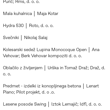
Purič; Rms, d. o. o.
Mala kuhalnica │ Maja Kotar
Hydra 530 │ Roto, d. o. o.
Svečniki │ Nikolaj Salaj
Kolesarski sedež Lupina Monocoque Open │ Ana
Vehovar; Berk Vehovar kompoziti d. o. o.
Oblačilo z življenjem │ Urška in Tomaž Draž; Draž, d.
o. o.
Predmet - izdelki iz konopljinega betona │ Lenart
Piano; Pilot projekt, d. o .o.
Lesene posode Swing │ Iztok Lemajič; Idfl, d. o. o.