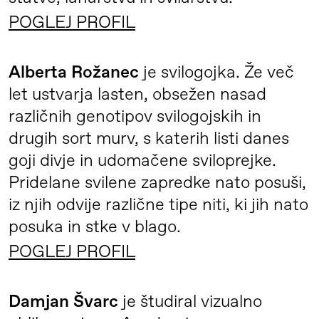
preplet slovenske tradicije, naprednega
POGLEJ PROFIL
oblikovanja in vizije prihodnosti z mislijo
na naravo. Evropske hibride sviloprejk
Alberta Rožanec
je svilogojka. Že več
je zagotovila Silvia Cappellozza,
let ustvarja lasten, obsežen nasad
Consiglio per la Ricerca in Agricoltura e
različnih genotipov svilogojskih in
l’Analisi dell’Economia Agraria, Centro
drugih sort murv, s katerih listi danes
di Ricerca Agricoltura e Ambiente
goji divje in udomačene sviloprejke.
(CREA-AA), Padova, Italija.
Pridelane svilene zapredke nato posuši,
iz njih odvije različne tipe niti, ki jih nato
posuka in stke v blago.
POGLEJ PROFIL
Damjan Švarc
je študiral vizualno