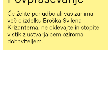
Če želite ponudbo ali vas zanima
več o izdelku Broška Svilena
Krizantema, ne oklevajte in stopite
v stik z ustvarjalcem oziroma
dobaviteljem.
POVPRAŠEVANJE POŠILJATE NEPOSREDNO
DOBAVITELJU IZDELKA.
PRIDOBI PONUDBO
* Ta katalog Selekcije slovenskih daril ni trgovina in ne trži
izdelkov. Svoje povpraševanje pošiljate neposredno dobavitelju