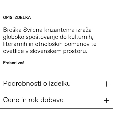
OPIS IZDELKA
Broška Svilena krizantema izraža
globoko spoštovanje do kulturnih,
literarnih in etnoloških pomenov te
cvetlice v slovenskem prostoru.
Krizantema – poznana kot roža
Preberi več
spomina, minljivosti in žalovanja – se
navezuje na praznik vseh svetih,
Podrobnosti o izdelku
simboliko novembra ter literarna dela,
kot je Cankarjeva Bela krizantema.
DIMENZIJE IN TEŽA
Broška hkrati obuja večstoletno
Cene in rok dobave
DIMENZIJE
tradicijo svilogojstva in svilarstva na
10 cm × 10 cm × 3 cm