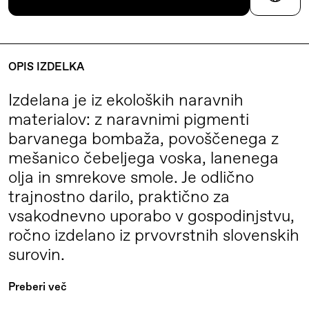
OPIS IZDELKA
Izdelana je iz ekoloških naravnih
materialov: z naravnimi pigmenti
barvanega bombaža, povoščenega z
mešanico čebeljega voska, lanenega
olja in smrekove smole. Je odlično
trajnostno darilo, praktično za
vsakodnevno uporabo v gospodinjstvu,
ročno izdelano iz prvovrstnih slovenskih
surovin.
Povoščeno platno Čeberol'ca se
Preberi več
uporablja za ovijanje vseh vrst živil