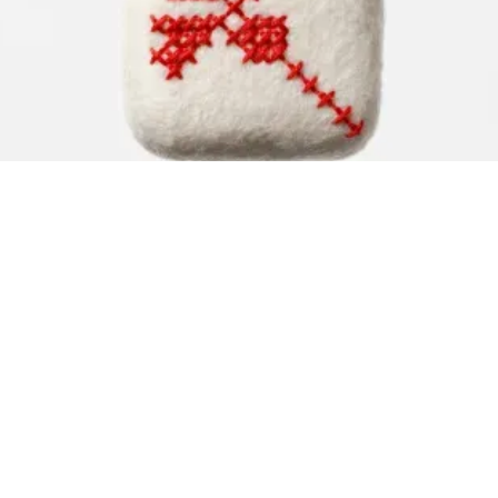
Polsteno milo
Darja Rant