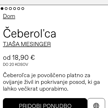
Dom
Čeberol'ca
TJAŠA MESINGER
od 18,90 €
DO 20 KOSOV
Čeberol'ca je povoščeno platno za
ovijanje živil in pokrivanje posod, ki ga
lahko večkrat uporabimo.
PRIDOBI PONUDBO