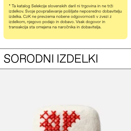
uporabno trajnostno darilo, izdelano iz
Majhen komplet
* Ta katalog Selekcije slovenskih daril ni trgovina in ne trži
prvovrstnih slovenskih surovin. Ko jo
izdelkov. Svoje povpraševanje pošiljate neposredno dobavitelju
18,90 €
izdelka. CzK ne prevzema nobene odgovornosti v zvezi z
podarimo, izražamo trajnostno
izdelkom, njegovo podajo in dobavo. Vsak dogovor in
Srednji komplet
naravnanost, podporo majhnim
transakcija sta omejena na naročnika in dobavitelja.
25,90 €
pridelovalcem in ustvarjalcem ter
Velik komplet
zavezanost lokalnemu. Čeberol'ca je
37,90 €
kakovostno izdelana, unikatna in
SORODNI IZDELKI
estetsko privlačna, izdelana z uporabo
DRUGE TEHNIČNE PODROBNOSTI
iz naravnih obnovljivih virov in
CERTIFIKAT
biorazgradljiva. S tem prispeva k
GOTS
zmanjšanju količine odpadkov in
uporabe plastike za enkratno uporabo.
RAZLIČNA PAKIRANJA
Prijazno vabi k spreminjanju majhnih
Tulec
navad, ki na koncu štejejo veliko.
Papirnata škatlica