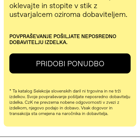
Možnost skladiščenja pri avtorju:
Obroč
oklevajte in stopite v stik z
1000 kosov
ustvarjalcem oziroma dobaviteljem.
Kapljica
RAZLIČNE VELIKOSTI
MOŽNOSTI PREVZEMA
POVPRAŠEVANJE POŠILJATE NEPOSREDNO
Vsak izdelek je unikat, zato so velikosti
DOBAVITELJU IZDELKA.
Z avtomobilom, Z letalom v prijavljeni
različne‍
prtljagi, Z letalom v ročni prtljagi,
Izdelek z oznako pazljivo ravnanje
PRIDOBI PONUDBO
DRUGE TEHNIČNE PODROBNOSTI
CERTIFIKAT
* Ta katalog Selekcije slovenskih daril ni trgovina in ne trži
Da
izdelkov. Svoje povpraševanje pošiljate neposredno dobavitelju
izdelka. CzK ne prevzema nobene odgovornosti v zvezi z
izdelkom, njegovo podajo in dobavo. Vsak dogovor in
RAZLIČNA PAKIRANJA
transakcija sta omejena na naročnika in dobavitelja.
En kos zavit v svilen papir, prevezan s
svileno vrvico