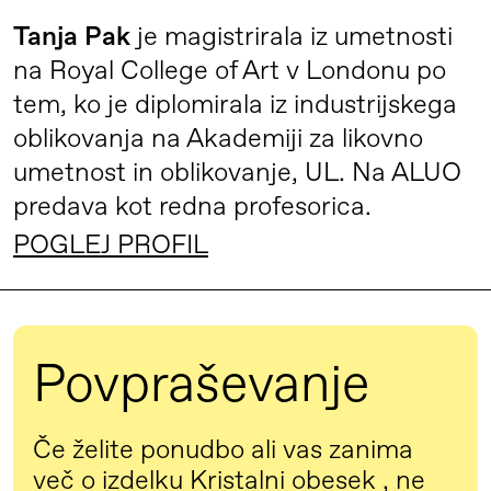
škatlicah v setih po tri ali šest ali v
13–30 g
do 20
19,00 €
10 dni
številu po želji naročnika, vsak posebej
Tanja Pak
je magistrirala iz umetnosti
zavit v svilen papir. Ob krogih je na voljo
na Royal College of Art v Londonu po
MATERIALI
do 50
19,00 €
10 dni
tudi variacija drugih oblik, tudi kapljic,
tem, ko je diplomirala iz industrijskega
MATERIAL
ali izdelava po želji naročnika pri
oblikovanja na Akademiji za likovno
Kristalno steklo
do 100
19,00 €
21 dni
naročilu nad 120 kosov.
umetnost in oblikovanje, UL. Na ALUO
POREKLO MATERIALOV
predava kot redna profesorica.
do 200
19,00 €
30 dni
Nemčija
POGLEJ PROFIL
DRŽAVA IZDELAVE
do 300
19,00 €
45 dni
Slovenija
* Cene so informativne in so stvar dogovora med ustvarjalcem in
BARVE IN VARIACIJE
naročnikom.
Povpraševanje
* O načinu dostave se dogovorite z ustvarjalcem.
BARVE
Transparentna
Če želite ponudbo ali vas zanima
SKLADIŠČENJE
več o izdelku Kristalni obesek , ne
RAZLIČICE IZDELKA