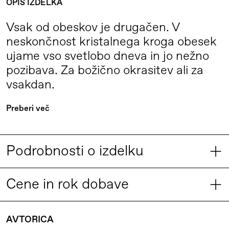
OPIS IZDELKA
Vsak od obeskov je drugačen. V
neskončnost kristalnega kroga obesek
ujame vso svetlobo dneva in jo nežno
pozibava. Za božično okrasitev ali za
vsakdan.
Za božično okrasitev ali za vsakdan.
Preberi več
Nanizajo se lahko v dolge nize, po dva
ali tri ali visijo samostojno. Lahko so
Podrobnosti o izdelku
dekoracija božičnega drevesa ali nam z
nežnimi odbleski svetlobe bogatijo in
DIMENZIJE IN TEŽA
lepšajo vsakdan. Lahko so podarjeni
Cene in rok dobave
DIMENZIJE
kot posamezni objekti ali v
Premer obeska: med 65 mm in 100 mm
»bonboniernih« ročno izdelanih
KOLIČINA/KOS
€/KOS Z DDV
DOBAVNI ROK
AVTORICA
TEŽA