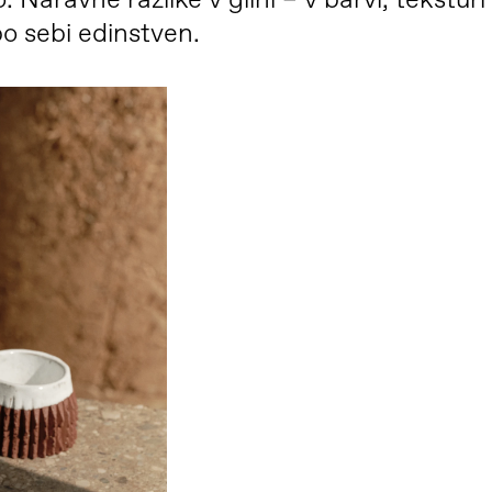
aravne razlike v glini – v barvi, teksturi 
po sebi edinstven.