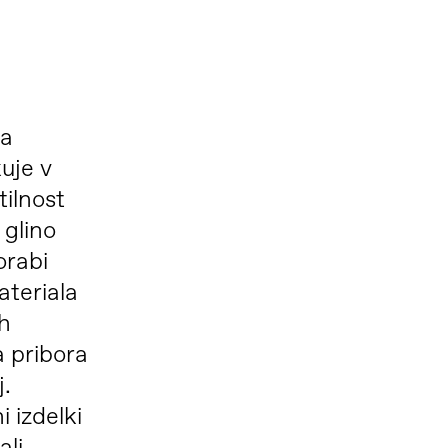
ša
uje v
tilnost
 glino
orabi
ateriala
ih
a pribora
j.
 izdelki