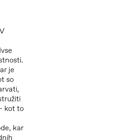
 V
dvse
stnosti.
ar je
t so
rvati,
stružiti
– kot to
ode, kar
dnih