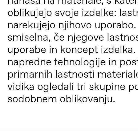
nanaša na materiale, s kateri
oblikujejo svoje izdelke: las
narekujejo njihovo uporabo. 
smiselna, če njegove lastnos
uporabe in koncept izdelka.
napredne tehnologije in pos
primarnih lastnosti material
vidika ogledali tri skupine 
sodobnem oblikovanju.