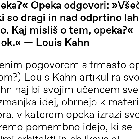
peka?« Opeka odgovori: »Vše
ki so dragi in nad odprtino la
. Kaj misliš o tem, opeka?«
lok.« — Louis Kahn
jenim pogovorom s trmasto o
om?) Louis Kahn artikulira svo
ahn naj bi svojim učencem sve
m zmanjka idej, obrnejo k mater
ra, v katerem opeka izrazi sv
beremo pomembno idejo, ki se