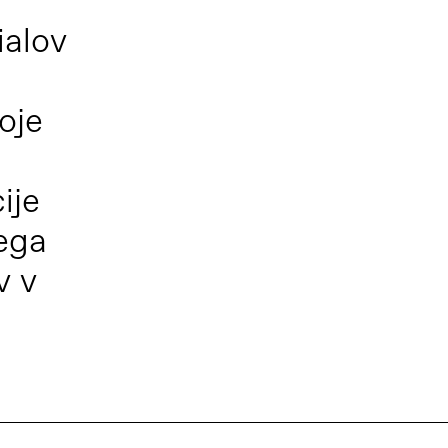
ialov
oje
ije
tega
v v