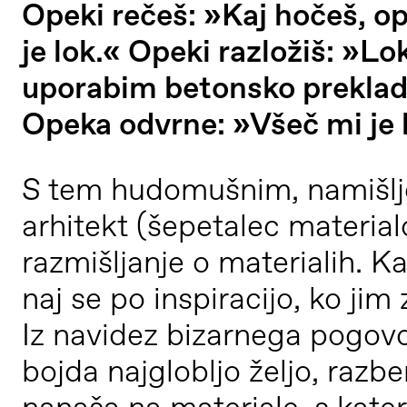
Opeki rečeš: »Kaj hočeš, o
je lok.« Opeki razložiš: »Lo
uporabim betonsko preklado
Opeka odvrne: »Všeč mi je 
S tem hudomušnim, namišl
arhitekt (šepetalec material
razmišljanje o materialih. K
naj se po inspiracijo, ko ji
Iz navidez bizarnega pogovo
bojda najglobljo željo, raz