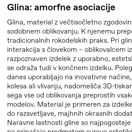
Glina: amorfne asociacije
Glina, material z večtisočletno zgodo
sodobnem oblikovanju. K njenemu prep
tradicionalnih rokodelskih praks. Pri gli
interakcija s človekom – oblikovalcem iz
razpoznaven izdelek z uporabno, estetsk
se odraža tudi v končnem izdelku. Poleg 
danes uporabljajo na inovativne načine, 
kolesa ali vlivanju, nadomešča 3D-tiskan
sega vse od oblikovanja preprostih vsak
modelov. Material je primeren za izdelk
do razsvetljave, majhnih okrasnih dodat
Naravne lastnosti gline so najpogosteje i