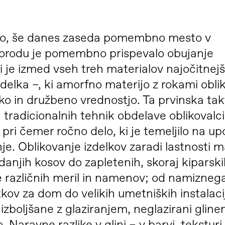
vino, še danes zaseda pomembno mesto v
orodu je pomembno prispevalo obujanje
ni je izmed vseh treh materialov najočitnej
delka –, ki amorfno materijo z rokami oblik
o in družbeno vrednostjo. Ta prvinska tak
tradicionalnih tehnik obdelave oblikovalci
pri čemer ročno delo, ki je temeljilo na up
je. Oblikovanje izdelkov zaradi lastnosti m
danjih kosov do zapletenih, skoraj kiparsk
e različnih meril in namenov; od namizneg
kov za dom do velikih umetniških instalaci
zboljšane z glaziranjem, neglazirani glineni