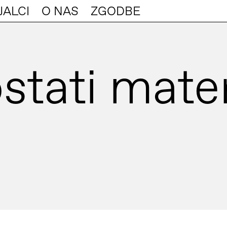
JALCI
O NAS
ZGODBE
ostati mater