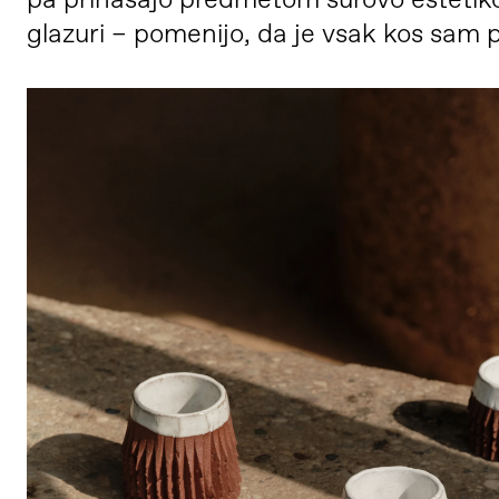
pa prinašajo predmetom surovo estetiko. N
glazuri – pomenijo, da je vsak kos sam 