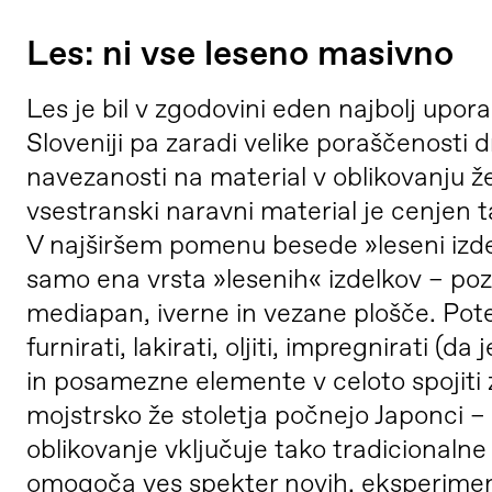
Les: ni vse leseno masivno
Les je bil v zgodovini eden najbolj upora
Sloveniji pa zaradi velike poraščenosti 
navezanosti na material v oblikovanju 
vsestranski naravni material je cenjen ta
V najširšem pomenu besede »leseni izdel
samo ena vrsta »lesenih« izdelkov – po
mediapan, iverne in vezane plošče. Pote
furnirati, lakirati, oljiti, impregnirati (da 
in posamezne elemente v celoto spojiti 
mojstrsko že stoletja počnejo Japonci 
oblikovanje vključuje tako tradicionaln
omogoča ves spekter novih, eksperimenta