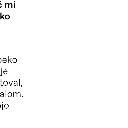
č mi
hko
peko
je
toval,
ialom.
ojo