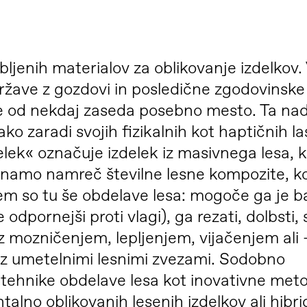
bljenih materialov za oblikovanje izdelkov.
države z gozdovi in posledične zgodovinske
že od nekdaj zaseda posebno mesto. Ta na
ko zaradi svojih fizikalnih kot haptičnih la
ek« označuje izdelek iz masivnega lesa, k
znamo namreč številne lesne kompozite, ko
m so tu še obdelave lesa: mogoče ga je ba
je odpornejši proti vlagi), ga rezati, dolbsti, 
z mozničenjem, lepljenjem, vijačenjem ali 
– z umetelnimi lesnimi zvezami. Sodobno
e tehnike obdelave lesa kot inovativne met
lno oblikovanih lesenih izdelkov ali hibri