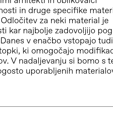
mi arhitekti in oblikovalci
tnosti in druge specifike mater
Odločitev za neki material je
ti kar najbolje zadovoljijo pog
 Danes v enačbo vstopajo tudi
topki, ki omogočajo modifikac
ov. V nadaljevanju si bomo s 
pogosto uporabljenih materialo